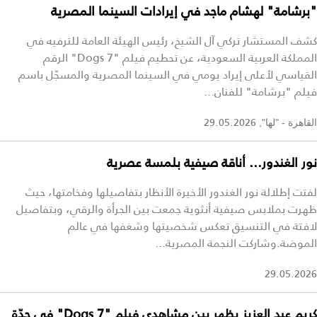
"برشامة" لهشام ماجد في إيرادات السينما المصرية
كشف المستشار تركي آل الشيخ، رئيس الهيئة العامة للترفيه في
المملكة العربية السعودية، عن تحطيم فيلم "7 Dogs" الرقم
القياسي لأعلى إيراد يومي في السينما المصرية والمسجّل باسم
فيلم "برشامة" للفنان...
29.05.2026
القاهرة - "لها",
نور الغندور... أناقة صيفية بلمسة عصرية
لفتت إطلالة نور الغندور الأخيرة الأنظار بتفاصيلها وفخامتها، حيث
ظهرت بملابس صيفية أنثوية جمعت بين الجرأة والرقي، وبتفاصيل
لافتة في التنسيق تعكس شخصيتها وشغفها في عالم
الموضة.وشاركت النجمة المصرية...
29.05.2026
كريم عبد العزيز يظهر بين مشاهدي فيلم "7 Dogs" في جدّة