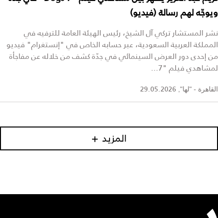
ويوجّه لهم رسالة (فيديو)
نشر المستشار تركي آل الشيخ، رئيس الهيئة العامة للترفيه في
المملكة العربية السعودية، عبر حسابه الخاص في "إنستغرام" فيديو
من إحدى دور العرض السينمائي في جدّة كشف من خلاله عن مفاجأة
لمشاهدي فيلم "7...
29.05.2026
القاهرة - "لها",
المزيد