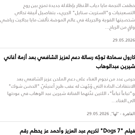
خطفت النجمة مايا دياب الأنظار بإطلالة جديدة تمزج بين روح
التسعينيات و"الستريت ستايل" الجريء، بتفاصيل أنيقة تحاكي
شخصيتها القوية والجريئة في عالم الموضة.تألقت مايا بجاكيت رياضي
واقٍ من الرياح...
29.05.2026
كارول سماحة توجّه رسالة دعم لعزيز الشافعي بعد أزمة أغاني
شيرين عبدالوهاب
حرص عدد من نجوم الغناء على دعم الملحن عزيز الشافعي بعد
الانتقادات الحادة التي وُجّهت له عقب طرح أغنيتَيّ "الحضن شوك"
و"تباعاً تباعاً"، اللتين غنّتهما الفنانة شيرين عبد الوهاب في عودتها
الى الغناء...
29.05.2026
القاهرة - "لها",
فيلم "7 Dogs" لكريم عبد العزيز وأحمد عز يحطم رقم