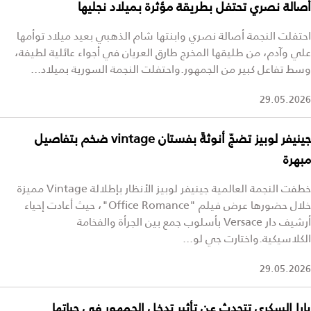
أصالة نصري تحتفل بطريقة مؤثرة بميلاد نجليها
احتفلت النجمة أصالة نصري وابنتها شام الذهبي بعيد ميلاد توأمها
علي وآدم، من طليقها المخرج طارق العريان في أجواء عائلية لطيفة،
وسط تفاعل كبير من الجمهور.واحتفلت النجمة السورية بميلاد...
29.05.2026
جينيفر لوبيز تضجّ أنوثةً بفستان vintage ضخم بتفاصيل
مبهرة
خطفت النجمة العالمية جينيفر لوبيز الأنظار بإطلالة Vintage مميزة
خلال حضورها عرض فيلم "Office Romance"، حيث أعادت إحياء
أرشيف دار Versace بأسلوب جمع بين الجرأة والفخامة
الكلاسيكية.واختارت جي لو...
29.05.2026
يارا السكري تتحدث عن تأثير تدخل الجمهور في حياتها