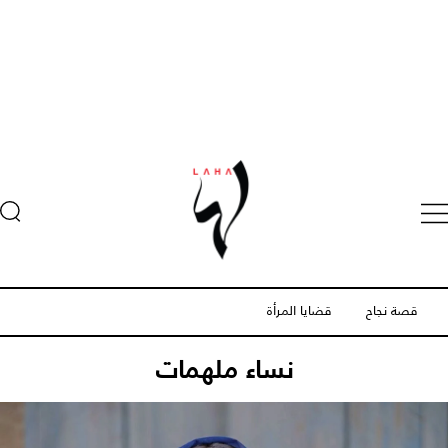
قصة نجاح
قضايا المرأة
نساء ملهمات